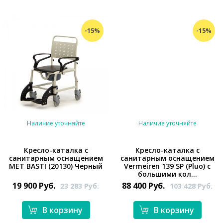
-15%
-15%
Наличие уточняйте
Наличие уточняйте
Кресло-каталка с
Кресло-каталка с
санитарным оснащением
санитарным оснащением
*}
MET BASTI (20130) Черный
Vermeiren 139 SP (Pluo) с
*}
большими кол...
19 900
Руб.
88 400
Руб.
23 283
Руб.
103 428
Руб.
В корзину
В корзину