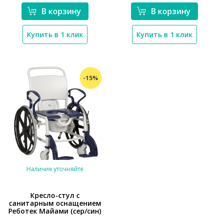
В корзину
В корзину
Купить в 1 клик
Купить в 1 клик
-15%
Наличие уточняйте
Кресло-стул с
санитарным оснащением
Реботек Майами (сер/син)
*}