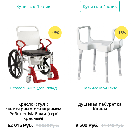
Купить в 1 клик
Купить в 1 клик
-15%
-15%
Осталось 4 шт. (доп. склад)
Наличие уточняйте
Кресло-стул с
Душевая табуретка
санитарным оснащением
Канны
Реботек Майами (сер/
*}
*}
красный)
62 016
Руб.
9 500
Руб.
72 559
Руб.
11 115
Руб.