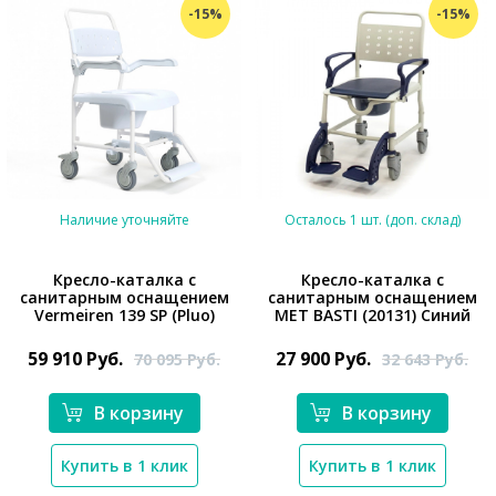
-15%
-15%
Наличие уточняйте
Осталось 1 шт. (доп. склад)
Кресло-каталка с
Кресло-каталка с
санитарным оснащением
санитарным оснащением
Vermeiren 139 SP (Pluo)
MET BASTI (20131) Синий
*}
*}
59 910
Руб.
27 900
Руб.
70 095
Руб.
32 643
Руб.
В корзину
В корзину
Купить в 1 клик
Купить в 1 клик