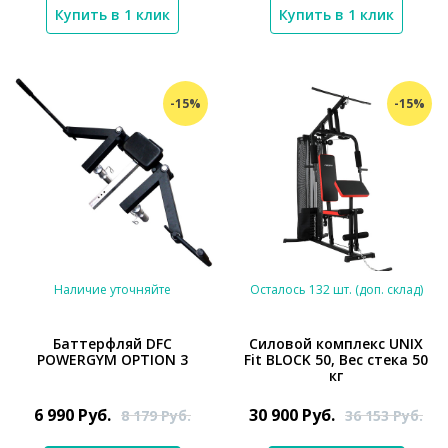
Купить в 1 клик
Купить в 1 клик
-15%
-15%
Наличие уточняйте
Осталось 132 шт. (доп. склад)
Баттерфляй DFC
Силовой комплекс UNIX
POWERGYM OPTION 3
Fit BLOCK 50, Вес стека 50
кг
*}
*}
6 990
Руб.
30 900
Руб.
8 179
Руб.
36 153
Руб.