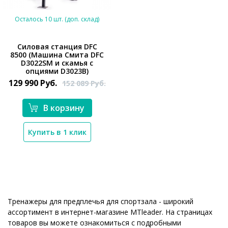
Осталось 10 шт. (доп. склад)
Силовая станция DFC
8500 (Машина Смита DFC
D3022SM и скамья с
*}
опциями D3023B)
129 990
Руб.
152 089
Руб.
В корзину
Купить в 1 клик
Тренажеры для предплечья для спортзала - широкий
ассортимент в интернет-магазине MTleader. На страницах
товаров вы можете ознакомиться с подробными