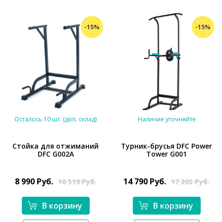
-15%
-15%
Осталось 10 шт. (доп. склад)
Наличие уточняйте
Стойка для отжиманий
Турник-брусья DFC Power
DFC G002A
Tower G001
*}
*}
8 990
Руб.
14 790
Руб.
10 519
Руб.
17 305
Руб.
В корзину
В корзину