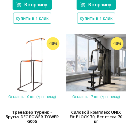
В корзину
В корзину
Купить в 1 клик
Купить в 1 клик
-15%
-15%
Осталось 10 шт. (доп. склад)
Осталось 17 шт. (доп. склад)
Тренажер турник -
Силовой комплекс UNIX
брусья DFC POWER TOWER
Fit BLOCK 70, Вес стека 70
G006
кг
*}
*}