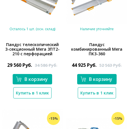
Осталось 1 шт. (осн. склад)
Наличие уточняйте
Пандус телескопический
Пандус
3-секционный Мега 3ПТ2-
комбинированный Мега
210 с перфорацией
ПК3-360
*}
*}
29 560
Руб.
44 925
Руб.
34 586
Руб.
52 563
Руб.
В корзину
В корзину
Купить в 1 клик
Купить в 1 клик
-15%
-15%