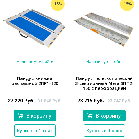
-15%
-15%
Наличие уточняйте
Наличие уточняйте
Пандус-книжка
Пандус телескопический
распашной 2ПР1-120
3-секционный Мега 3ПТ2-
150 с перфорацией
*}
*}
27 220
Руб.
23 715
Руб.
31 848
Руб.
27 747
Руб.
В корзину
В корзину
Купить в 1 клик
Купить в 1 клик