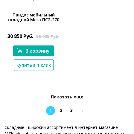
Пандус мобильный
складной Мега ПС2-270
*}
30 850
Руб.
36 095
Руб.
В корзину
Купить в 1 клик
Показать еще
1
2
3
→
Складные - широкий ассортимент в интернет-магазине
MTleader. На страницах товаров вы можете ознакомиться с