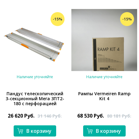
-15%
-15%
Наличие уточняйте
Наличие уточняйте
Пандус телескопический
Рампы Vermeiren Ramp
3-секционный Мега 3ПТ2-
Kit 4
180 с перфорацией
*}
26 620
Руб.
68 530
Руб.
31 146
Руб.
80 181
Руб.
В корзину
В корзину
*}