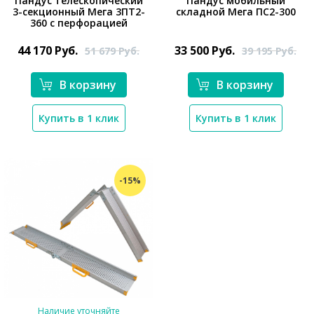
Пандус телескопический
Пандус мобильный
3-секционный Мега 3ПТ2-
складной Мега ПС2-300
360 с перфорацией
*}
*}
44 170
Руб.
33 500
Руб.
51 679
Руб.
39 195
Руб.
В корзину
В корзину
Купить в 1 клик
Купить в 1 клик
-15%
Наличие уточняйте