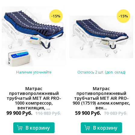
-15%
-15%
Наличие уточняйте
Осталось 2 шт. (доп. склад)
Матрас
Матрас
противопролежневый
противопролежневый
*}
трубчатый MET AIR PRO-
трубчатый MET AIR PRO-
*}
1000 компрессор,
900 (17519) алюм.компрес,
вентиляция, ...
вен...
99 900
Руб.
59 900
Руб.
116 883
Руб.
70 083
Руб.
В корзину
В корзину