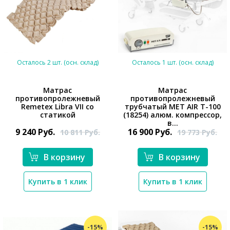
Осталось 2 шт. (осн. склад)
Осталось 1 шт. (осн. склад)
Матрас
Матрас
противопролежневый
противопролежневый
Remetex Libra VII со
трубчатый MET AIR T-100
*}
*}
статикой
(18254) алюм. компрессор,
в...
9 240
Руб.
16 900
Руб.
10 811
Руб.
19 773
Руб.
В корзину
В корзину
Купить в 1 клик
Купить в 1 клик
-15%
-15%