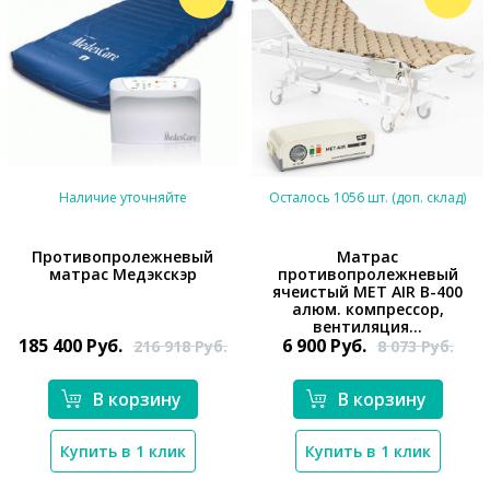
Наличие уточняйте
Осталось 1056 шт. (доп. склад)
Противопролежневый
Матрас
матрас Медэкскэр
противопролежневый
*}
ячеистый MET AIR B-400
*}
алюм. компрессор,
вентиляция...
185 400
Руб.
6 900
Руб.
216 918
Руб.
8 073
Руб.
В корзину
В корзину
Купить в 1 клик
Купить в 1 клик